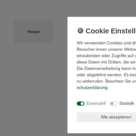
Wid
Inf
hier
Bei
Hosen
Um 
Wir verwenden Cookies und äh
Auf
Besucher:innen unserer Webseit
bei
einzubinden oder Zugriffe auf 
Bei
diese Daten mit Dritten, die w
Bitt
Die Datenverarbeitung kann mit
oder abgelehnt werden. Es best
zu widerrufen. Beachten Sie 
schutz­erklärung
.
Authentic Sty
D8638W60764-
Grau L
Essenziell
Statistik
UVP 39,95 €
*
inkl. ges. Mw
Alle akzeptieren