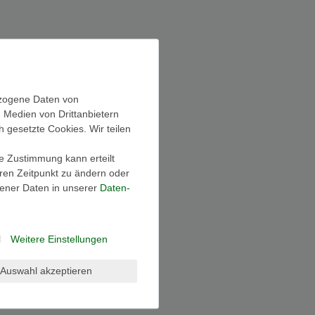
€
―
€
den Sie
Übernehmen
n- oder
ezogene Daten von
stellung
, Medien von Drittanbietern
h gesetzte Cookies. Wir teilen
ite.
ie Zustimmung kann erteilt
eren Zeitpunkt zu ändern oder
ener Daten in unserer
Daten­
l
Weitere Einstellungen
Auswahl akzeptieren