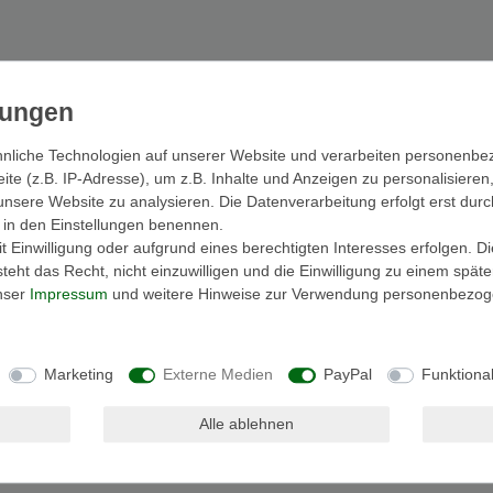
Damen
1
erruf und Rücksendung
Jeans
1
ormationen zum Widerruf Ihres Einkauf und Rücksendung der Artikel fin
L
1
Bekleidung
 Fragen zu Ihrer Bestellung
1
Ihre Anfrage rasch beantworten zu können, halten Sie bitte Ihre Kunde
Hosen
1
nliche Technologien auf unserer Website und verarbeiten personenb
tragsnummer bereit. Sie finden beides am Lieferdokument, das Ihrer Be
e (z.B. IP-Adresse), um z.B. Inhalte und Anzeigen zu personalisieren
lag, oder in Ihrem Kundenkonto.
unsere Website zu analysieren. Die Datenverarbeitung erfolgt erst durc
 Fragen zu einem Produkt
ir in den Einstellungen benennen.
e nennen Sie uns die Artikelnummer. Diese finden Sie auf der Produktse
 Einwilligung oder aufgrund eines berechtigten Interesses erfolgen. D
eht das Recht, nicht einzuwilligen und die Einwilligung zu einem spät
unser
Impressum
und weitere Hinweise zur Verwendung personenbezog
le Damen Jeans
23400 Sublevel Skinny
11,99 € *
Marketing
Externe Medien
PayPal
Funktiona
St.
zzgl.
Versandkosten
Alle ablehnen