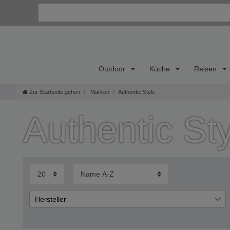
Outdoor
Küche
Reisen
Zur Startseite gehen
Marken
Authentic Style
Wi
Authentic St
Kon
Bes
Uns
So e
Hersteller
Authentic Style
1