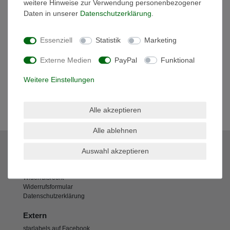
weitere Hinweise zur Verwendung personenbezogener
Daten in unserer
Daten­schutz­erklärung
.
Schnelle Lieferung
Essenziell
Statistik
Marketing
1 - 2 Werktage
Externe Medien
PayPal
Funktional
Weitere Einstellungen
Kostenloser Versand
Alle akzeptieren
ab € 49,90
Alle ablehnen
starlabels
Auswahl akzeptieren
Impressum
AGB
Widerrufsrecht
Widerrufsformular
Datenschutzerklärung
Extern
starlabels auf Facebook