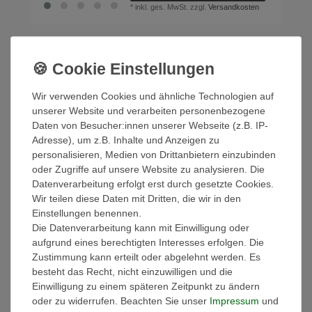
*
inkl. ges. MwSt.
zzgl.
Versandkosten
Travelite BALI Beautycase Schwarz
072303-01
44,96 € *
UVP 49,95 €
Wir verwenden Cookies und ähnliche Technologien auf
In den Warenkorb
unserer Website und verarbeiten personenbezogene
Daten von Besucher:innen unserer Webseite (z.B. IP-
*
inkl. ges. MwSt.
zzgl.
Versandkosten
Adresse), um z.B. Inhalte und Anzeigen zu
personalisieren, Medien von Drittanbietern einzubinden
oder Zugriffe auf unsere Website zu analysieren. Die
Travelite BALI Beautycase
Datenverarbeitung erfolgt erst durch gesetzte Cookies.
Weiss/Cognac 072303-30
Wir teilen diese Daten mit Dritten, die wir in den
44,96 € *
UVP 49,95 €
Einstellungen benennen.
Die Datenverarbeitung kann mit Einwilligung oder
In den Warenkorb
aufgrund eines berechtigten Interesses erfolgen. Die
*
inkl. ges. MwSt.
zzgl.
Versandkosten
Zustimmung kann erteilt oder abgelehnt werden. Es
besteht das Recht, nicht einzuwilligen und die
Einwilligung zu einem späteren Zeitpunkt zu ändern
oder zu widerrufen. Beachten Sie unser
Impressum
und