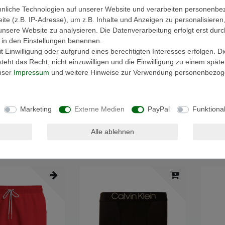
nliche Technologien auf unserer Website und verarbeiten personenb
e (z.B. IP-Adresse), um z.B. Inhalte und Anzeigen zu personalisieren
unsere Website zu analysieren. Die Datenverarbeitung erfolgt erst durc
ir in den Einstellungen benennen.
 Einwilligung oder aufgrund eines berechtigten Interesses erfolgen. D
eht das Recht, nicht einzuwilligen und die Einwilligung zu einem spät
unser
Impressum
und weitere Hinweise zur Verwendung personenbezog
Marketing
Externe Medien
PayPal
Funktiona
Damen Unterwäsche
Calvin Klein Herren Badehose
Calvin 
ck M Schwarz
Badeshort Medium Drawstring Gr. S
Badesho
UB1
Schwarz
Beige
ab 31,43 € *
58,41 € *
Alle ablehnen
UVP 64,90 €
UVP 54
St.
zzgl.
Versandkosten
*
inkl. ges. MwSt.
zzgl.
Versandkosten
*
inkl. 