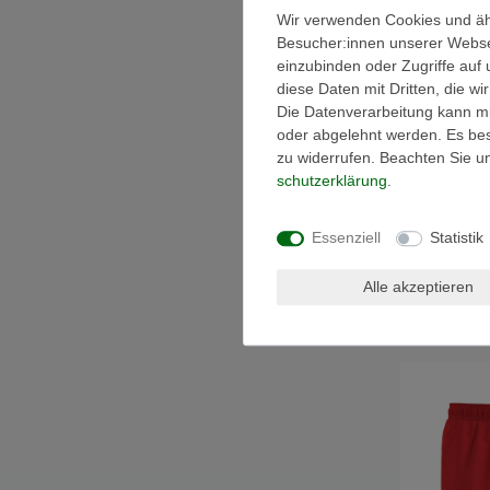
Wir verwenden Cookies und äh
Besucher:innen unserer Webseit
einzubinden oder Zugriffe auf 
diese Daten mit Dritten, die w
Die Datenverarbeitung kann mit
oder abgelehnt werden. Es best
zu widerrufen. Beachten Sie 
schutz­erklärung
.
Essenziell
Statistik
Calvin Klein 
Thong 3er Pa
000QD5217E
Alle akzeptieren
UVP 44,90 €
*
inkl. ges. Mw