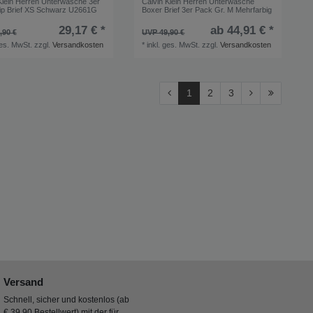
Klein Herren Unterwäsche 3er
Calvin Klein Herren Unterwäsche
ip Brief XS Schwarz U2661G
Boxer Brief 3er Pack Gr. M Mehrfarbig
29,17 € *
ab 44,91 € *
,90 €
UVP 49,90 €
ges. MwSt.
zzgl.
Versandkosten
*
inkl. ges. MwSt.
zzgl.
Versandkosten
1
2
3
Versand
Schnell, sicher und kostenlos (ab
€ 39,90 Bestellwert) mit der für