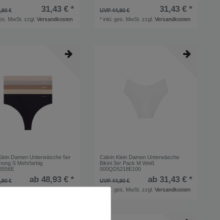
31,43 € *
31,43 € *
,90 €
UVP 44,90 €
ges. MwSt.
zzgl.
Versandkosten
*
inkl. ges. MwSt.
zzgl.
Versandkosten
Klein Damen Unterwäsche 5er
Calvin Klein Damen Unterwäsche
hong S Mehrfarbig
Bikini 3er Pack M Weiß
3556E
000QD5218E100
ab 48,93 € *
ab 31,43 € *
,90 €
UVP 44,90 €
ges. MwSt.
zzgl.
Versandkosten
*
inkl. ges. MwSt.
zzgl.
Versandkosten