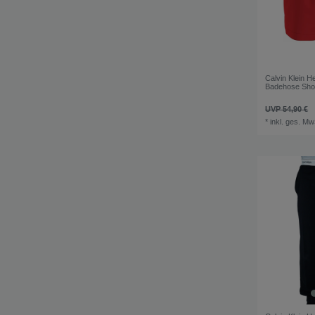
Calvin Klein H
Badehose Shor
UVP 54,90 €
*
inkl. ges. Mw