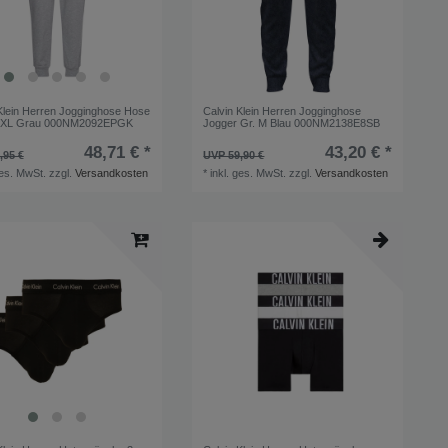
Klein Herren Jogginghose Hose
Calvin Klein Herren Jogginghose
 XL Grau 000NM2092EPGK
Jogger Gr. M Blau 000NM2138E8SB
48,71 € *
43,20 € *
,95 €
UVP 59,90 €
ges. MwSt.
zzgl.
Versandkosten
*
inkl. ges. MwSt.
zzgl.
Versandkosten