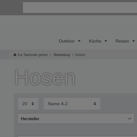
Outdoor
Küche
Reisen
Zur Startseite gehen
Bekleidung
Hosen
Wi
Hosen
Kon
Bes
Uns
So e
Hersteller
Authentic Style
1