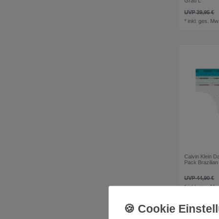
Grau L
UVP 39,95 €
*
inkl. ges. Mw
Calvin Klein 
Pack Brazilia
UVP 44,90 €
*
inkl. ges. Mw