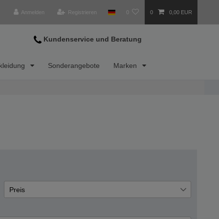
Anmelden
Registrieren
0
0
0,00 EUR
Kundenservice und Beratung
kleidung
Sonderangebote
Marken
hrer
Preis