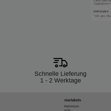
Calvin Klein H
Jogginghose 
UVP 64,90 €
*
inkl. ges. Mw
Schnelle Lieferung
1 - 2 Werktage
starlabels
Impressum
AGB