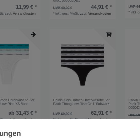
000QS6850EUB1
11,99 € *
44,91 € *
UVP 44
UVP 49,90 €
*
inkl. 
St.
zzgl.
Versandkosten
*
inkl. ges. MwSt.
zzgl.
Versandkosten
Damen Unterwäsche 3er
Calvin Klein Damen Unterwäsche 5er
Calvin 
n Low Rise XS Bunt
Pack Thong Low Rise Gr. L Schwarz
Pack T
000QD
ab 31,43 € *
62,91 € *
UVP 69,90 €
UVP 69
St.
zzgl.
Versandkosten
*
inkl. ges. MwSt.
zzgl.
Versandkosten
*
inkl. 