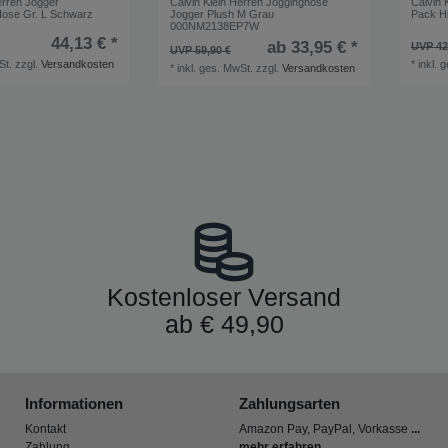
erren Jogger
Calvin Klein Herren Jogginghose
Calvin 
Hose Gr. L Schwarz
Jogger Plush M Grau
Pack H
000NM2138EP7W
44,13 € *
ab 33,95 € *
UVP 42
UVP 59,90 €
St.
zzgl.
Versandkosten
*
inkl. 
*
inkl. ges. MwSt.
zzgl.
Versandkosten
Kostenloser Versand
ab € 49,90
Informationen
Zahlungsarten
Kontakt
Amazon Pay, PayPal, Vorkasse
...
Zahlung
mehr erfahren