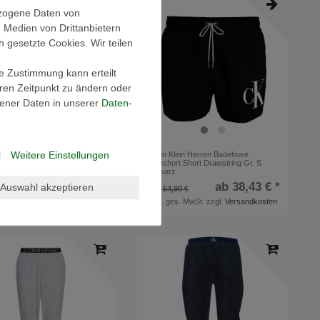
ezogene Daten von
, Medien von Drittanbietern
h gesetzte Cookies. Wir teilen
ie Zustimmung kann erteilt
eren Zeitpunkt zu ändern oder
ener Daten in unserer
Daten­
l
Weitere Einstellungen
Klein Herren Badehose
Calvin Klein Herren Badehose
rt Short Drawstring Gr. S
Badeshort Short Drawstring Gr. S
Schwarz
ab 41,18 € *
ab 38,43 € *
Auswahl akzeptieren
,90 €
UVP 54,90 €
ges. MwSt.
zzgl.
Versandkosten
*
inkl. ges. MwSt.
zzgl.
Versandkosten