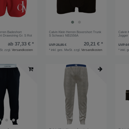
erren Badeshort
Calvin Klein Herren Boxershort Trunk
Calvin 
t Drawstring Gr. S Rot
S Schwarz NB1556A
Jogger
ab 37,33 € *
20,21 € *
UVP 26,95 €
UVP 64
St.
zzgl.
Versandkosten
*
inkl. ges. MwSt.
zzgl.
Versandkosten
*
inkl. 