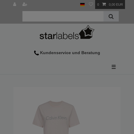
0
0,00 EUR
Wir helfen Ihnen gerne weiter
Kontaktieren Sie uns bei Fragen zur Produktauswahl oder Prob
Kundenservice und Beratung
Bestellung
Unsere Servicezeiten:
Montag - Freitag 9:00 - 15:00 Uhr
☰
So erreichen Sie uns:
+43 7712 29495
Benutzen Sie bitte unser
Kontaktformular
Widerruf und Rücksendung
Informationen zum Widerruf Ihres Einkauf und Rücksendung der
hier