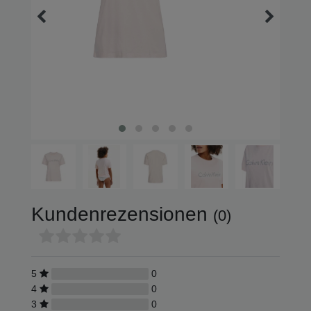
Bei Fragen zu Ihrer Bestellung
Um Ihre Anfrage rasch beantworten zu können, halten Sie bitt
Auftragsnummer bereit. Sie finden beides am Lieferdokument, 
beilag, oder in Ihrem Kundenkonto.
Bei Fragen zu einem Produkt
Bitte nennen Sie uns die Artikelnummer. Diese finden Sie auf d
Kundenrezensionen
(0)
5
0
4
0
3
0