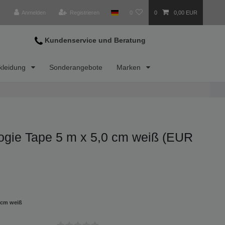
Anmelden
Registrieren
0
0
0,00 EUR
Kundenservice und Beratung
kleidung
Sonderangebote
Marken
hrer
logie Tape 5 m x 5,0 cm weiß (EUR
0 cm weiß