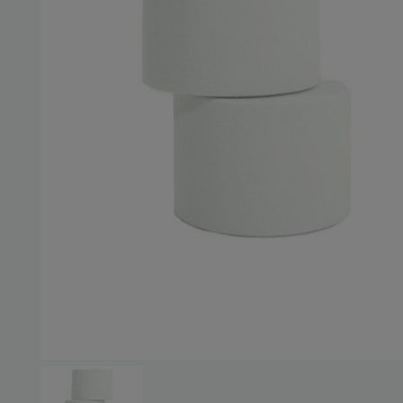
Wid
Inf
hier
Bei
Um 
Auf
bei
Bei
Bitt