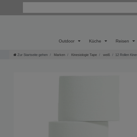
Outdoor
Küche
Reisen
Zur Startseite gehen
Marken
Kinesiologie Tape
weiß
12 Rollen Kine
Wi
Kon
Bes
Uns
So e