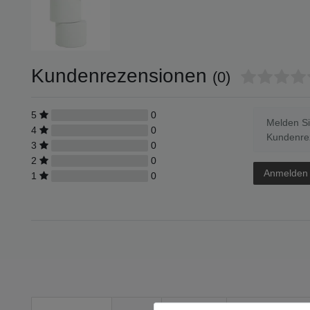
Kundenrezensionen
(0)
5
0
Melden Si
4
0
Kundenrez
3
0
2
0
Anmelden
1
0