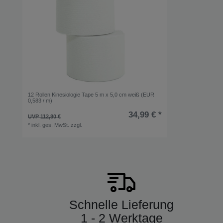
12 Rollen Kinesiologie Tape 5 m x 5,0 cm weiß (EUR
0,583 / m)
34,99 € *
UVP 112,80 €
*
inkl. ges. MwSt.
zzgl.
Versandkosten
Schnelle Lieferung
1 - 2 Werktage