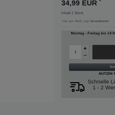
*
34,99 EUR
erruf und Rücksendung
ormationen zum Widerruf Ihres Einkauf und Rücksendung der Artikel fin
Inhalt
1
Stück
* inkl. ges. MwSt. zzgl.
Versandkosten
 Fragen zu Ihrer Bestellung
Ihre Anfrage rasch beantworten zu können, halten Sie bitte Ihre Kunde
Montag - Freitag bis 14:
tragsnummer bereit. Sie finden beides am Lieferdokument, das Ihrer Be
lag, oder in Ihrem Kundenkonto.
 Fragen zu einem Produkt
e nennen Sie uns die Artikelnummer. Diese finden Sie auf der Produktse
Schnelle L
1 - 2 We