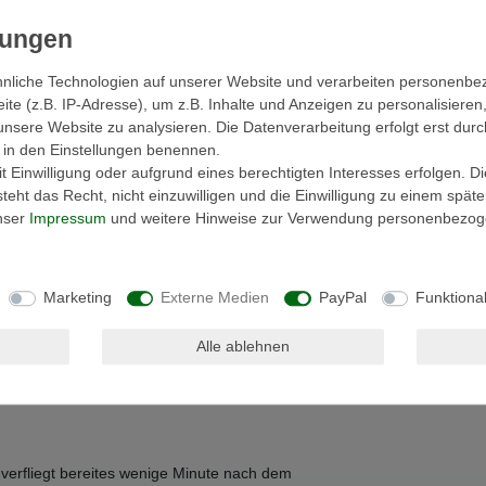
 Person
nliche Technologien auf unserer Website und verarbeiten personenb
e (z.B. IP-Adresse), um z.B. Inhalte und Anzeigen zu personalisieren
einschränkung anwendbar. Ideal für
unsere Website zu analysieren. Die Datenverarbeitung erfolgt erst durc
ir in den Einstellungen benennen.
 Einwilligung oder aufgrund eines berechtigten Interesses erfolgen. D
eht das Recht, nicht einzuwilligen und die Einwilligung zu einem spät
unser
Impressum
und weitere Hinweise zur Verwendung personenbezog
Marketing
Externe Medien
PayPal
Funktiona
nförmigen Acrylkleber-Beschichtung
Alle ablehnen
 verfliegt bereites wenige Minute nach dem