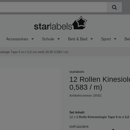
Accessoires
Schule
Bett & Bad
Sport
Be
siologie Tape 5 m x 5,0 cm weiß (EUR 0,583 / m)
r helfen Ihnen gerne weiter
starlabels
taktieren Sie uns bei Fragen zur Produktauswahl oder Problemen bei I
12 Rollen Kinesio
tellung
0,583 / m)
ere Servicezeiten:
Montag - Freitag 9:00 - 15:00 Uhr
Artikelnummer
28582
rreichen Sie uns:
+43 7712 29495
Set Inhalt:
12 x
1 Rolle Kinesiologie Tape 5 m x 5,
Benutzen Sie bitte unser
Kontaktformular
UVP 112,80 €