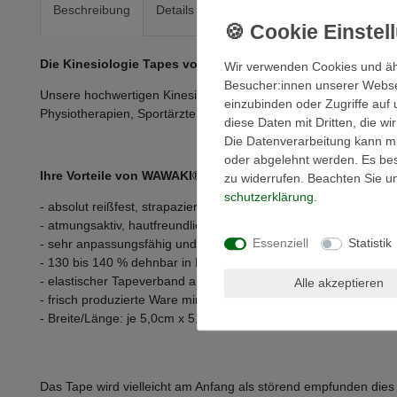
Beschreibung
Details
Dokument
EU-Responsible
Die Kinesiologie Tapes von WAWAKI® gibt es in 12 Farben
Wir verwenden Cookies und äh
Besucher:innen unserer Webseit
Unsere hochwertigen Kinesiologie-Tapes sind ohne Bewegungs
einzubinden oder Zugriffe auf 
Physiotherapien, Sportärzte, Heilpraktiker und Sportler.
diese Daten mit Dritten, die w
Die Datenverarbeitung kann mit
oder abgelehnt werden. Es best
Ihre Vorteile von WAWAKI® im Überblick
zu widerrufen. Beachten Sie 
schutz­erklärung
.
- absolut reißfest, strapazierfähig und wasserfest
- atmungsaktiv, hautfreundlich und frei von Schadstoffen
Essenziell
Statistik
- sehr anpassungsfähig und dehnbar
- 130 bis 140 % dehnbar in Längsrichtung ""Latex-frei""
- elastischer Tapeverband aus 100% Baumwolle mit einer welle
Alle akzeptieren
- frisch produzierte Ware mindestens 1 Jahr lagerfähig
- Breite/Länge: je 5,0cm x 5,0m
Das Tape wird vielleicht am Anfang als störend empfunden dies