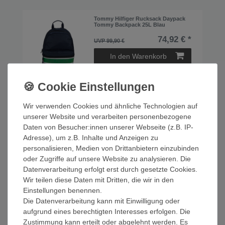
Tommy Hilfiger Rucksack Daypack
Tommy Backpack 25L Blau
74,92 € *
UVP 99,90 €
In den Warenkorb
*
inkl. ges. MwSt.
zzgl.
Versandkosten
Wir verwenden Cookies und ähnliche Technologien auf
Tommy Hilfiger Rucksack
Schulrucksack TJM College Tech
unserer Website und verarbeiten personenbezogene
Back Pack 25L Blau AM0AM06770-
0GY
Daten von Besucher:innen unserer Webseite (z.B. IP-
67,42 € *
UVP 89,90 €
Adresse), um z.B. Inhalte und Anzeigen zu
personalisieren, Medien von Drittanbietern einzubinden
In den Warenkorb
oder Zugriffe auf unsere Website zu analysieren. Die
*
inkl. ges. MwSt.
zzgl.
Versandkosten
Datenverarbeitung erfolgt erst durch gesetzte Cookies.
Wir teilen diese Daten mit Dritten, die wir in den
Einstellungen benennen.
Tommy Hilfiger Rucksack
Die Datenverarbeitung kann mit Einwilligung oder
Schulrucksack TJM College Tech
Back Pack 25L Grau AM0AM06770-
aufgrund eines berechtigten Interesses erfolgen. Die
BDS
Zustimmung kann erteilt oder abgelehnt werden. Es