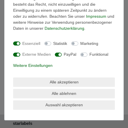
48,95 € *
UVP 89,90 €
besteht das Recht, nicht einzuwilligen und die
In den Warenkorb
Einwilligung zu einem späteren Zeitpunkt zu ändern
oder zu widerrufen. Beachten Sie unser
Impressum
und
*
inkl. ges. MwSt.
zzgl.
Versandkosten
weitere Hinweise zur Verwendung personenbezogener
Daten in unserer
Daten­schutz­erklärung
.
Essenziell
Statistik
Marketing
Externe Medien
PayPal
Funktional
Schnelle Lieferung
Weitere Einstellungen
1 - 2 Werktage
Alle akzeptieren
Alle ablehnen
Kostenloser Versand
Auswahl akzeptieren
ab € 49,90
starlabels