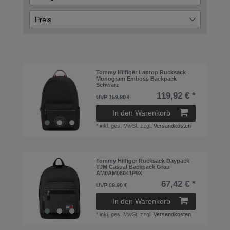
Bei Fragen zu Ihrer Bestellung
Sonderangebote
5
Um Ihre Anfrage rasch beantworten zu können, halten Sie bitt
Preis
Auftragsnummer bereit. Sie finden beides am Lieferdokument, 
Schule
5
beilag, oder in Ihrem Kundenkonto.
Rucksäcke
5
€
―
€
Bei Fragen zu einem Produkt
Bitte nennen Sie uns die Artikelnummer. Diese finden Sie auf d
Tommy Hilfiger Laptop Rucksack
Übernehmen
Monogram Emboss Backpack
Schwarz
119,92 € *
UVP 159,90 €
In den Warenkorb
*
inkl. ges. MwSt.
zzgl.
Versandkosten
Tommy Hilfiger Rucksack Daypack
TJM Casual Backpack Grau
AM0AM08041P9X
67,42 € *
UVP 89,90 €
In den Warenkorb
*
inkl. ges. MwSt.
zzgl.
Versandkosten