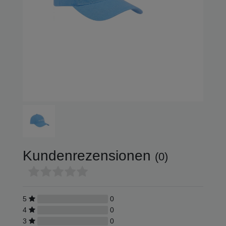
Bei Fragen zu Ihrer Bestellung
Um Ihre Anfrage rasch beantworten zu können, halten Sie bitt
Auftragsnummer bereit. Sie finden beides am Lieferdokument, 
beilag, oder in Ihrem Kundenkonto.
Bei Fragen zu einem Produkt
Bitte nennen Sie uns die Artikelnummer. Diese finden Sie auf d
Kundenrezensionen
(0)
5
0
4
0
3
0