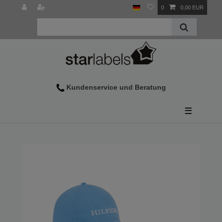
0
0,00 EUR
Wir helfen Ihnen gerne weiter
Kontaktieren Sie uns bei Fragen zur Produktauswahl oder Prob
Kundenservice und Beratung
Bestellung
Unsere Servicezeiten:
Montag - Freitag 9:00 - 15:00 Uhr
☰
So erreichen Sie uns:
+43 7712 29495
Benutzen Sie bitte unser
Kontaktformular
Widerruf und Rücksendung
Informationen zum Widerruf Ihres Einkauf und Rücksendung der
hier