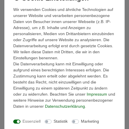
Schnelle Lieferung
1 - 2 Werktage
Wir verwenden Cookies und ähnliche Technologien auf
unserer Website und verarbeiten personenbezogene
Daten von Besucher:innen unserer Webseite (z.B. IP-
Kostenloser Versand
Adresse), um z.B. Inhalte und Anzeigen zu
ab € 39,90
personalisieren, Medien von Drittanbietern einzubinden
oder Zugriffe auf unsere Website zu analysieren. Die
Datenverarbeitung erfolgt erst durch gesetzte Cookies.
Wir teilen diese Daten mit Dritten, die wir in den
Einstellungen benennen.
Die Datenverarbeitung kann mit Einwilligung oder
Beschreibung
aufgrund eines berechtigten Interesses erfolgen. Die
Zustimmung kann erteilt oder abgelehnt werden. Es
besteht das Recht, nicht einzuwilligen und die
Details
Einwilligung zu einem späteren Zeitpunkt zu ändern
oder zu widerrufen. Beachten Sie unser
Impressum
und
weitere Hinweise zur Verwendung personenbezogener
EU-Responsible Person
Daten in unserer
Daten­schutz­erklärung
.
Marke: Tommy Hilfiger
Essenziell
Statistik
Marketing
Bezeichnung: TH Monotype Soft 6 Panel