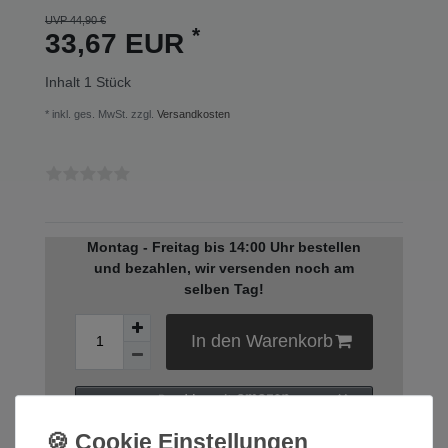
UVP 44,90 €
*
33,67 EUR
Inhalt
1
Stück
* inkl. ges. MwSt. zzgl.
Versandkosten
Montag - Freitag bis 14:00 Uhr bestellen
und bezahlen, wir versenden noch am
selben Tag!
In den Warenkorb